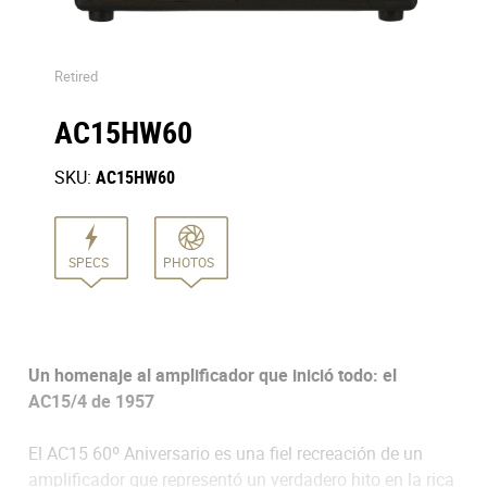
Retired
AC15HW60
SKU:
AC15HW60
SPECS
PHOTOS
Un homenaje al amplificador que inició todo: el
AC15/4 de 1957
El AC15 60º Aniversario es una fiel recreación de un
amplificador que representó un verdadero hito en la rica