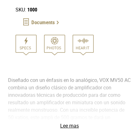
SKU:
1000
Documents
SPECS
PHOTOS
HEAR IT
Diseñado con un énfasis en lo analógico, VOX MV50 AC
combina un diseño clásico de amplificador con
innovadoras técnicas de producción para dar como
resultado un amplificador en miniatura con un sonido
realmente monstruoso. Con una increíble potencia de
50 vatios, este ampli de 500 gramos te dará un
auténtico sonido de guitarra, que evoca el de tus
Lee mas
amplificadores favoritos de válvulas del pasado. Con