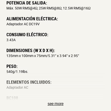
POTENCIA DE SALIDA:
Máx. 50W RMS@4Ω, 25W RMS@8Ω, 12.5W RMS@16Ω
ALIMENTACIÓN ELÉCTRICA:
Adaptador AC DC19V
CONSUMO ELÉCTRICO:
3.43A
DIMENSIONES (W X D X H):
135mm x 100mm x 75mm/5.31” x 3.94” x 2.95”
PESO:
540g/1.19lbs.
ELEMENTOS INCLUIDOS:
Adaptador AC
BC108
see more
ALTAVOZ: