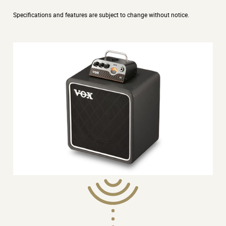
1 x 8" VOX original 8 ohmios
Specifications and features are subject to change without notice.
JACK DE ENTRADA:
2 x jacks de entrada
ENTRADA MÁXIMA:
25Wrms
DIMENSIONES (W X D X H):
260 x 200 x 285mm/10.24" x 7.87" x 11.22"
PESO:
3.9 kg/8.60 lbs.
ELEMENTOS INCLUIDOS:
Cable de altavoz