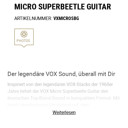
MICRO SUPERBEETLE GUITAR
ARTIKELNUMMER:
VXMICROSBG
PHOTOS
Der legendäre VOX Sound, überall mit Dir
Inspiriert von den legendären VOX-Stacks der 1960er
Jahre liefert der VOX Micro Superbeetle Guitar den
ikonischen Top-Boost-Sound in kompaktem Format. Mit
ihrem abnehmbaren Verstärkerkopf, dem
wiederaufladbaren Akku und dem Zwei-Wege-
Weiterlesen
Lautsprechersystem ist sie für Spieler konzipiert, die
Vintage-Flair ohne Vintage-Gewicht wollen. Egal, ob du