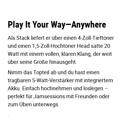
zu Hause üben oder draußen jammen willst, dieser
Verstärker begleitet dich überall hin.
Play It Your Way—Anywhere
Hauptmerkmale
Der legendäre VOX-Sound in einem kompakten
Als Stack liefert er über einen 4-Zoll-Tieftöner
Verstärker mit Clean-, Drive- und High-Gain-
und einen 1,5-Zoll-Hochtöner Head satte 20
Sounds.
Watt mit einem vollen, klaren Klang, der weit
Abnehmbares Topteil mit integriertem
über seine Größe hinausgeht.
Lautsprecher und wiederaufladbarem Akku für
Nimm das Topteil ab und du hast einen
echtes Spielen unterwegs.
Zwei-Wege-Lautsprechersystem für verbesserte
tragbaren 5-Watt-Verstärker mit integriertem
Klarheit und hohe Frequenzwiedergabe.
Akku. Einfach hochnehmen und loslegen –
Bluetooth-Konnektivität für drahtlose
perfekt für Jamsessions mit Freunden oder
Wiedergabe und Jammen mit Backing-Tracks.
zum Üben unterwegs.
.