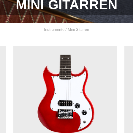
MINI GITARREN
Instrumente / Mini Gitarren