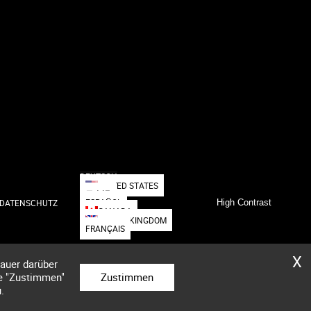
DEUTSCH
UNITED STATES
日本語
ESPAÑOL
DATENSCHUTZ
High Contrast
CANADA
UNITED KINGDOM
FRANÇAIS
X
nauer darüber
he "Zustimmen"
Zustimmen
.