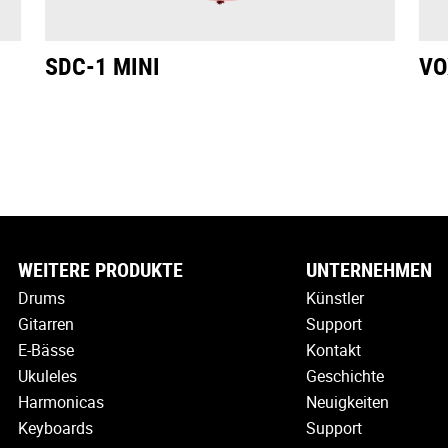
SDC-1 MINI
VO
WEITERE PRODUKTE
UNTERNEHMEN
Drums
Künstler
Gitarren
Support
E-Bässe
Kontakt
Ukuleles
Geschichte
Harmonicas
Neuigkeiten
Keyboards
Support