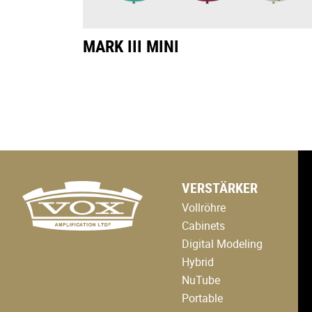
MARK III MINI
logo
VERSTÄRKER
link
to
Vollröhre
home
page
Cabinets
Digital Modeling
Hybrid
NuTube
Portable