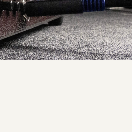
nem traditionellen Wah.
lösen. Der Effekt wird unabhängig
ffektform wird durch Attack- und
geschmeidiger Effekt entsteht, der
itivity-Regler eingestellt.
ässt du es los, kehrt es durch den
 rhythmischen Auto-Wah-Modi und
n zu müssen.