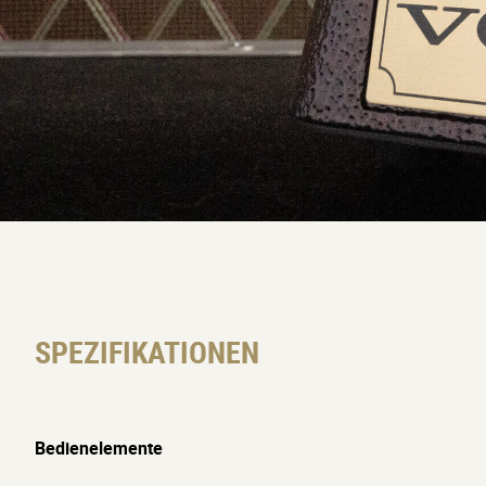
Standard-Modus
: Volle manu
Envelope-Generator-Modus
:
von der Anschlagsintensität e
Decay-Zeit bestimmt.
Envelope-Follower-Modus
: D
sich an deine Anschlagsdynami
In jedem Automatikmodus kannst du d
Transition-Time-Regler sanft zur Aut
SPEZIFIKATIONEN
Das ideale Werkzeug für Anfänger u
Egal ob rhythmische Grooves oder mi
Bedienelemente
ausdrucksstarkem manuellem Wah wec