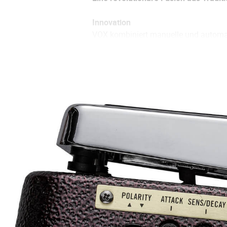
Innovation
VOX kombiniert manuelle und automat
Pedal-Fans wird wahr.
Musikalisches Potenzial
Im Envelope-Generator-Modus wird der
traditionellen Wah unmöglich ist.
Benutzerfreundlichkeit
Das ideale Werkzeug für Anfänger und
Live-Performance
Die Bühne gehört dir – mit ikonisch
Pedalboard stehst, sondern quer über 
Das V863-CA definiert die Wah-Pedal-
Vielseitigkeit von zwei Auto-Wah-Mod