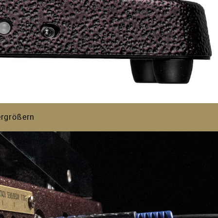
CF-Schaltungen basieren, nutzt das
l gesteuert wird. Das Ergebnis: Auto-
usätzliche Kreativität und Komfort.
ergrößern
n. VOX hat die Herausforderung
misse beim Klang und mit nahtlosem
al leisten kann.