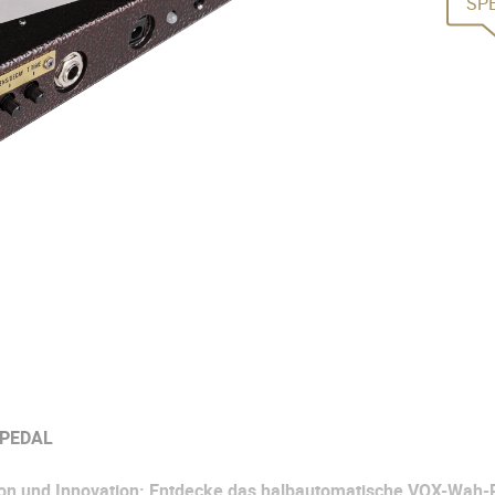
SP
 PEDAL
tion und Innovation: Entdecke das halbautomatische VOX-Wah-