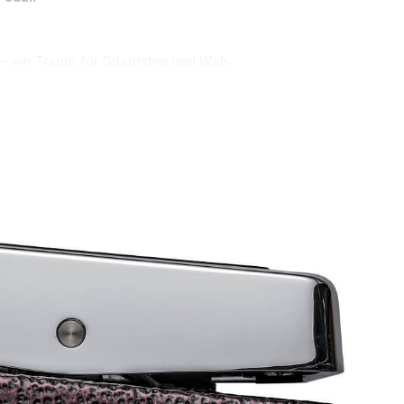
 ein Traum für Gitarristen und Wah-
rasen – etwas, das mit einem
u gerade nicht vor deinem
Wah-Funktionalität mit der modernen
n, der Generationen von Musikern