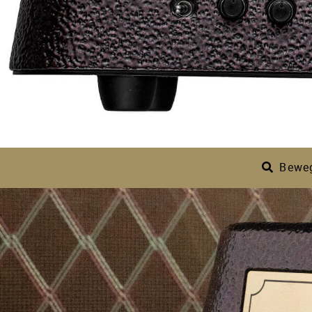
geprägt hat.
Im Gegensatz zu herkömmlichen Auto-
V863-CA ein innovatives Design, bei d
Modi mit dem charakteristischen Wah-
Dieses Pedal glänzt als traditionelle
Das Wah-Pedal, von dem Gitarristen
Beweg
Gitarristen brauchten bisher immer e
gemeistert und beide Funktionen mit
Übergang der Modi.
Hybrid aus Automatik- und manuelle
Das V863-CA eröffnet neue kreative M