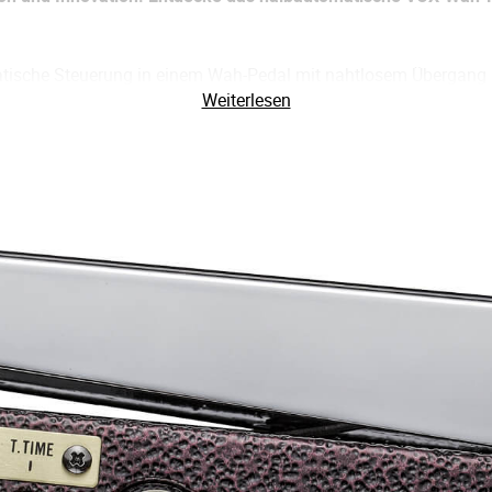
ische Steuerung in einem Wah-Pedal mit nahtlosem Übergang –
Weiterlesen
 Wah-Effekt auf jede Note angewendet, sogar bei schnellen Ph
 Fortgeschrittene gleichermaßen, dank intuitiver Bedienung.
em Wah-Sound und unzähligen Klangmöglichkeiten, selbst wenn d
die Bühne rennst.
Erfahrung neu und vereint meisterhaft die klassische manuelle 
i. Dabei bleibt der ikonische VOX-Sound kompromisslos erhalte