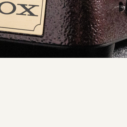
elle Kontrolle über das Wah mittels Expression-Pedal, wie bei ei
 Das Pedal erkennt den Anschlag des Signals, um das Wah auszu
rzeugt und kreiert somit ein sehr gleichmäßiges Klangbild. Die E
as Wah reagiert dynamisch auf die Spielintensität, wodurch ein 
k anpasst. Die Effektgeschwindigkeit wird durch Attack- und Sens
as Pedal bewegen, um die manuelle Steuerung zu übernehmen. L
omatiksteuerung zurück.
nd Profis
treißende Soli – mit diesem Pedal kannst du nahtlos zwischen
hseln, ohne dabei auf den authentischen VOX-Tone verzichte