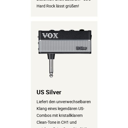
einem aggressiven Distortion-Sound in CH2. Perfekt für
Hard Rock lässt grüßen!
moderne Rock-, Fusion- und Metal-Stile.
US Silver
Liefert den unverwechselbaren
Klang eines legendären US-
Combos mit kristallklarem
Clean-Tone in CH1 und