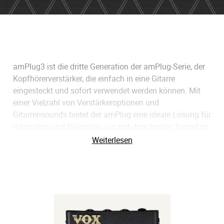
amPlug3 ist die dritte Generation der amPlug-Serie, der
Kopfhörerverstärker, die einfach in eine Gitarre
eingesteckt und sofort verwendet werden können. Mit
einer Vielzahl von Verstärkeroptionen und
Gitarrensounds bietet der amPlug eine ideale Lösung für
Gitarristen und Bassisten, um mit dem besten Sound zu
üben und dabei die Dinge einfach zu halten. Denken Sie
Weiterlesen
daran, dass jeder Gitarrist üben muss, und dank der
erweiterten Auswahl der amPlug 3-Serie können sowohl
Gitarristen als auch Bassisten mehr als einen Verstärker
nutzen!
Verfügbare Modelle: