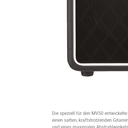
Die speziell für den MV50 entwickelt
einen satten, kraftstrotzenden Gitarr
und eines maximalen Abstrahlwinkels 