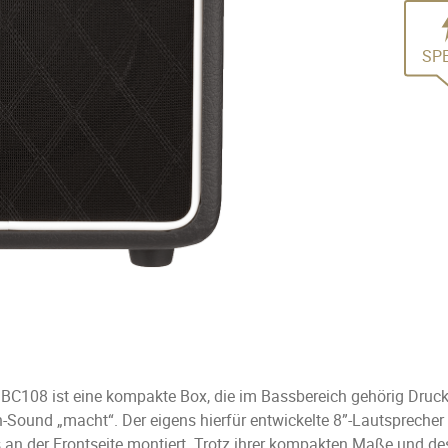
SP
e BC108 ist eine kompakte Box, die im Bassbereich gehörig Dru
en-Sound „macht“. Der eigens hierfür entwickelte 8”-Lautsprecher
an der Frontseite montiert. Trotz ihrer kompakten Maße und de