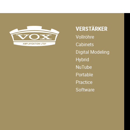
logo
VERSTÄRKER
link
to
Vollröhre
home
page
Cabinets
Digital Modeling
Hybrid
NuTube
Portable
Practice
Software