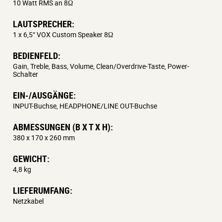
10 Watt RMS an 8Ω
LAUTSPRECHER:
1 x 6,5“ VOX Custom Speaker 8Ω
BEDIENFELD:
Gain, Treble, Bass, Volume, Clean/Overdrive-Taste, Power-
Schalter
EIN-/AUSGÄNGE:
INPUT-Buchse, HEADPHONE/LINE OUT-Buchse
ABMESSUNGEN (B X T X H):
380 x 170 x 260 mm
GEWICHT:
4,8 kg
LIEFERUMFANG:
Netzkabel