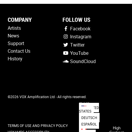
COMPANY
FOLLOW US
Artists
Facebook
News
Instagram
Support
Twitter
Contact Us
YouTube
History
SoundCloud
©2026 VOX Amplification Ltd - All rights reserved.
日本語
UNITED
STATES
DEUTSCH
ESPAÑOL
TERMS OF USE AND PRIVACY POLICY
High