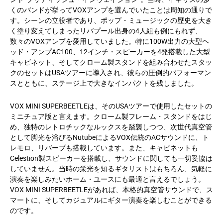
くのバンドが挙ってVOXアンプを選んでいたことは周知の通りで
す。シーンの立役者であり、ポップ・ミュージックの歴史を大き
く塗り変えてしまったリバプール出身の4人組も例にもれず、
数々のVOXアンプを愛用していました。特に100W出力の大型ヘ
ッド・アンプAC100、12インチ・スピーカーを4発搭載した大型
キャビネット、そしてクローム製スタンドを組み合わせたスタッ
クのセットはUSAツアーに導入され、彼らの圧倒的パフォーマン
スとともに、ステージ上で大きなインパクトを残しました。
VOX MINI SUPERBEETLEは、そのUSAツアーで使用したセットの
ミニチュア版と言えます。クローム製フレーム・スタンドをはじ
め、独特のレトロチックなルックスを踏襲しつつ、次世代真空管
として脚光を浴びるNutubeによるVOX伝統のACサウンドに、ト
レモロ、リバーブも搭載しています。また、キャビネットも
Celestion製スピーカーを搭載し、サウンドに関しても一切妥協は
していません。当時の栄光を知るギタリストはもちろん、気軽に
演奏を楽しみたいホーム・ユースにも最適と言えるでしょう。
VOX MINI SUPERBEETLEがあれば、本格的真空管サウンドで、ス
マートに、そしてカジュアルにギター演奏を楽しむことができる
のです。