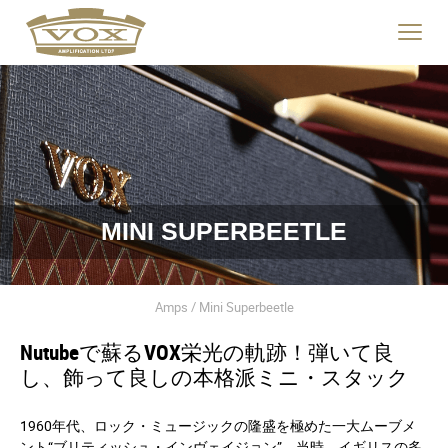
logo
link
Click
to
to
home
toggle
page
navigat
menu.
MINI SUPERBEETLE
Amps / Mini Superbeetle
Nutubeで蘇るVOX栄光の軌跡！弾いて良
し、飾って良しの本格派ミニ・スタック
1960年代、ロック・ミュージックの隆盛を極めた一大ムーブメ
ント“ブリティッシュ・インヴェイジョン”。当時、イギリスの多