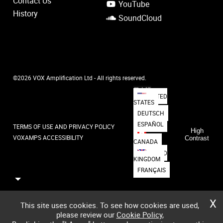
Contact Us
YouTube
History
SoundCloud
©2026 VOX Amplification Ltd - All rights reserved.
日本語
UNITED
STATES
DEUTSCH
ESPAÑOL
TERMS OF USE AND PRIVACY POLICY
High
VOXAMPS ACCESSIBILITY
Contrast
CANADA
UNITED
KINGDOM
FRANÇAIS
X
This site uses cookies. To see how cookies are used,
please review our
Cookie Policy
,