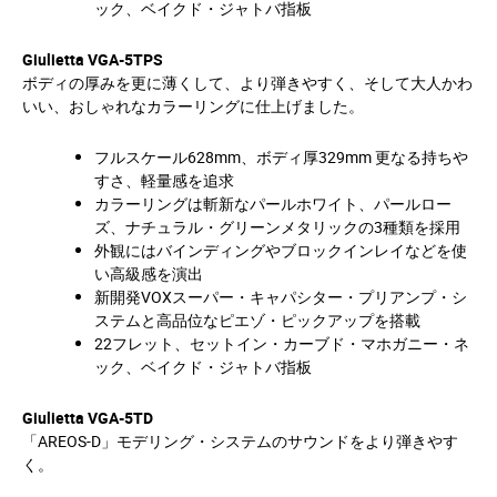
ック、ベイクド・ジャトバ指板
Giulietta VGA-5TPS
ボディの厚みを更に薄くして、より弾きやすく、そして大人かわ
いい、おしゃれなカラーリングに仕上げました。
フルスケール628mm、ボディ厚329mm 更なる持ちや
すさ、軽量感を追求
カラーリングは斬新なパールホワイト、パールロー
ズ、ナチュラル・グリーンメタリックの3種類を採用
外観にはバインディングやブロックインレイなどを使
い高級感を演出
新開発VOXスーパー・キャパシター・プリアンプ・シ
ステムと高品位なピエゾ・ピックアップを搭載
22フレット、セットイン・カーブド・マホガニー・ネ
ック、ベイクド・ジャトバ指板
Giulietta VGA-5TD
「AREOS-D」モデリング・システムのサウンドをより弾きやす
く。