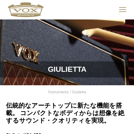
logo
link
Click
to
to
home
toggle
page
navigat
menu.
GIULIETTA
Instruments / Giulietta
伝統的なアーチトップに新たな機能を搭
載。 コンパクトなボディからは想像を絶
するサウンド・クオリティを実現。