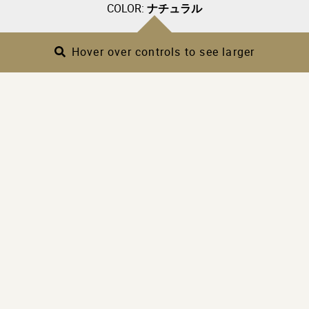
COLOR:
ナチュラル
Hover over controls to see larger