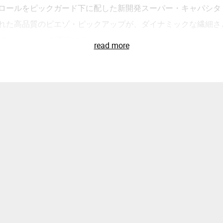
ロールをピックガード下に配した新開発スーパー・キャパシタ
れた高品質のピエゾ・ピックアップが、ダイナミックな繊細さ
ボトムエンドを正確にフォーカス。
read more
アンプをオフにするスタンバイ・スイッチ搭載。
ネックには、ベイクド・ジャトバ材の指板と42mm幅の牛骨ナッ