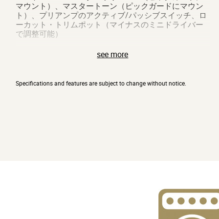
マウント）、マスタートーン（ピックガードにマウン
ト）、プリアンプのアクティブ/パッシブスイッチ、ロ
ーカット・トリムポット（マイナスのミニドライバー
で調整可能）
see more
接続端子：アウトプット・ジャック（1/4インチ標準ジ
ャック）、充電用ミニUSB端子
Specifications and features are subject to change without notice.
付属品：調整用レンチ、USBケーブル、ギグ・バッグ
* すべての製品名または規格名は関係各社の商標または
登録商標です。
* 製品の外観及び仕様は予告なく変更することがありま
す。