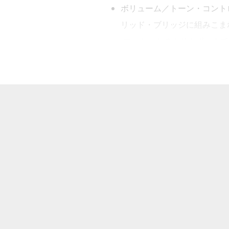
ボリューム／トーン・コント
リッド・ブリッジに組みこま
ローカットのトリムポットで
スーパー・キャパシタ・プリ
22フレットのマホガニー材