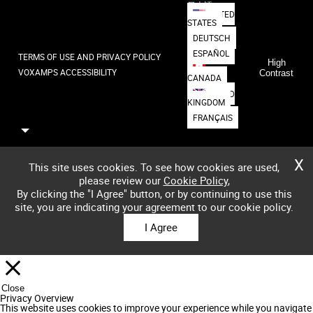
日本語
UNITED
STATES
DEUTSCH
ESPAÑOL
TERMS OF USE AND PRIVACY POLICY
High
VOXAMPS ACCESSIBILITY
Contrast
CANADA
UNITED
KINGDOM
FRANÇAIS
X
This site uses cookies. To see how cookies are used,
please review our
Cookie Policy
,
By clicking the "I Agree" button, or by continuing to use this
site, you are indicating your agreement to our cookie policy.
I Agree
Close
Privacy Overview
This website uses cookies to improve your experience while you navigate