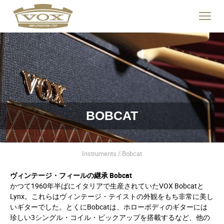
logo
link
Click
to
to
home
toggle
page
navigat
menu.
BOBCAT
Instruments / Bobcat
ヴィンテージ・フィールの継承 Bobcat
かつて1960年半ばにイタリアで生産されていたVOX Bobcatと
Lynx。これらはヴィンテージ・テイストの外観をもち非常に美し
いギターでした。とくにBobcatは、ホローボディのギターには
珍しい3シングル・コイル・ピックアップを搭載するなど、他の