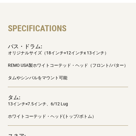
新しいサウンド・ホライズン
SPECIFICATIONS
この新しいキットは、以前のVOX Telstar 2020を素晴ら
しいものにしたすべてのものを取り入れ、音響性能を
バス・ドラム:
向上させています。SAKAEの技術開発チームの厳格な
オリジナルサイズ（18インチ+12インチx 13インチ）
監修の下、暖かみのある音色、深みのある低音、クリ
REMO USA製ホワイトコーテッド・ヘッド（フロント/バター）
アな中高音域が特徴のメイプルを採用し、バランスの
とれたドラム・キットに仕上がっています。
タムやシンバルをマウント可能
前作に続いて、特徴的な楕円形のヘッドは、2つの異な
るサイズのバス・ドラムを1つに収めることができない
タム:
か？という画期的なコンセプトに基づいて考案されま
13インチ×7.5インチ、6/12 Lug
した：バス・ドラムのピッチやハーモニクスはヒット
ホワイトコーテッド・ヘッド(トップ/ボトム）
する場所によって異なるため、プレイヤーの演奏によ
り多くの可能性と柔軟性を与えてくれます。
バス・ドラムのヘッドは、ヘッド・メーカーの間で伝
スネア: