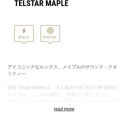
TELSTAR MAPLE
SPECS
PHOTOS
アイコニックなルックス、メイプルのサウンド・クオ
リティー
VOX Telstar Maple は、大人気のVOX TELSTAR 2020に
メイプル・シェルを採用し、外観を一新しました。
SAKAE OSAKA HERITAGEの監修のもと、60年代のVOX
を象徴するドラム・セットをイメージした楕円形のバ
read more
スドラムの形状はそのままに、あらゆるドラマーに最
適な全く新しいサウンド・パレットを提供します。