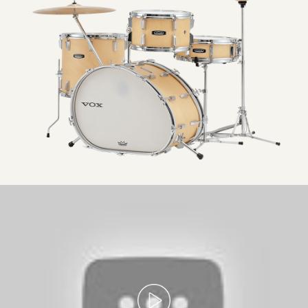
ビンテージ・キック・ペダル
ドラム・スタンド、キック・ペダル、ハイハット・ス
タンドがセットになっているので、シンバルとスロー
ン以外に追加のハードウェアを購入する必要はありま
せん。準備は万端です！
Iconic
looks,
maple
sound
quality-
Introducing
the
VOX
Telstar
Maple