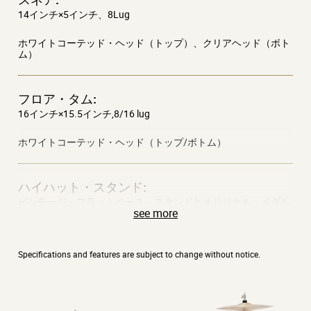
説的な存在であるREMO USAによる特別製で、最高の
14インチ×5インチ、8Lug
サウンド、品質、耐久性、実用性を保証します。
ホワイトコーテッド・ヘッド（トップ）、クリアヘッド（ボト
ム）
新しいルックス
フロア・タム:
16インチ×15.5インチ,8/16 lug
VOX Telstar Mapleは、ボディ・シェルに天然木を使用
したエレガントな仕上がりで、バス・ドラムには味の
ホワイトコーテッド・ヘッド（トップ/ボトム）
あるブラック・フープを採用しており、どんなステー
ジやレコーディングスタジオにもマッチします。ユニ
ハイハット・スタンド:
ークな形をしたバス・ドラムは視覚的にも魅力的で、
ビンテージ・フラットベース・スタンドとオリジナル・ペダル
観客の誰もが魅了されることでしょう！
see more
それだけでなく、VOX Telstar Mapleのシンプルさは、
スネア・スタンド :
Specifications and features are subject to change without notice.
これを簡単にセットアップして演奏することができ、
ビンテージ・フラットベース・スタンド
驚くほどの汎用性を備えたドラム・キットにしていま
す。
キック・ペダル :