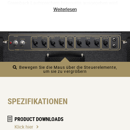
Greenback Lautsprechern bravourös ausgegeben wird.
Weiterlesen
Im Sinne einer maximalen Klangvielfalt enthält der
AC15 Custom einen per Fuß aktivierbaren Federhall und
einen VOX-typischen Tremolo-Effekt. Das Urmodell des
VOX AC15 Custom erschien 1958 (vor knapp 60 Jahren)
und setzte mit seinem Sound einen Meilenstein. Die
Neuauflage bleibt diesem VOX-Sound treu, bietet aber
gleichzeitig alle Vorzüge aktueller
Verstärkerschaltungen.
Bewegen Sie die Maus über die Steuerelemente,
um sie zu vergrößern
SPEZIFIKATIONEN
PRODUCT DOWNLOADS
Klick hier