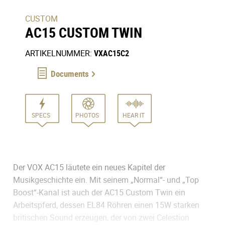
CUSTOM
AC15 CUSTOM TWIN
ARTIKELNUMMER:
VXAC15C2
Documents
SPECS
PHOTOS
HEAR IT
Der VOX AC15 läutete ein neues Kapitel der
Musikgeschichte ein. Mit seinem „Normal“- und „Top
Boost“-Kanal ist auch der AC15 Custom Twin ein
Arbeitspferd, dessen EL84 Röhren einen 15W starken
britischen Sound erzeugen, der von zwei Celestion