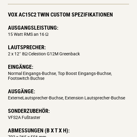
VOX AC15C2 TWIN CUSTOM SPEZIFIKATIONEN
AUSGANGSLEISTUNG:
15 Watt RMS an 16 Ω
LAUTSPRECHER:
2 x 12″ 8Ω Celestion G12M Greenback
EINGÄNGE:
Normal Eingangs-Buchse, Top Boost Eingangs-Buchse,
Footswitch Buchse
AUSGÄNGE:
ExterneLautsprecher-Buchse, Extension Lautsprecher-Buchse
SONDERZUBEHÖR:
VFS2A Fußtaster
ABMESSUNGEN (B X T X H):
702 x 265 x 556 mm