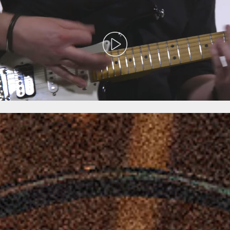
Wired
AC30HW2X
-
Demo