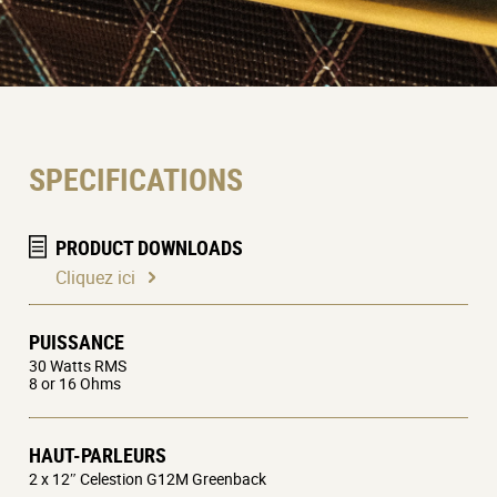
Modèles disponibles :
AC30HW2 : 30 watts, 2 haut-parleurs 12″ Celestion
G12M Greenback.
AC30HW2X : 30 watts, 2 haut-parleurs 12″ Celestion
Alnico Blue
SPECIFICATIONS
PRODUCT DOWNLOADS
Cliquez ici
PUISSANCE
30 Watts RMS
8 or 16 Ohms
HAUT-PARLEURS
2 x 12″ Celestion G12M Greenback