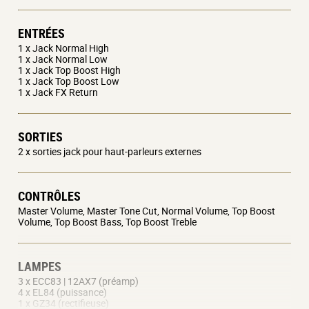
ENTRÉES
1 x Jack Normal High
1 x Jack Normal Low
1 x Jack Top Boost High
1 x Jack Top Boost Low
1 x Jack FX Return
SORTIES
2 x sorties jack pour haut-parleurs externes
CONTRÔLES
Master Volume, Master Tone Cut, Normal Volume, Top Boost
Volume, Top Boost Bass, Top Boost Treble
LAMPES
3 x ECC83 | 12AX7 (préamp)
4 x EL84 (puissance)
1 x GZ34 (rectifieuse)