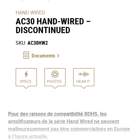
HAND WIRED
AC30 HAND-WIRED –
DISCONTINUED
SKU:
AC30HW2
Documents
SPECS
PHOTOS
HEAR IT
Pour des raisons de compatibilité ROHS, les
amplificateurs de la série Hand Wired ne peuvent
malheureusement pas être commercialisés en Europe
à l’heure actuelle.