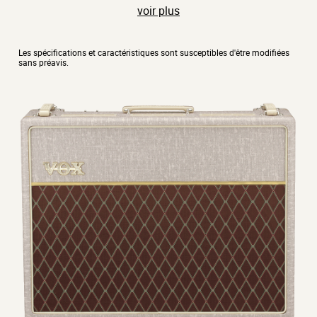
voir plus
DIMENSIONS (L X L X H)
Les spécifications et caractéristiques sont susceptibles d'être modifiées
705 x 260 x 550 mm
sans préavis.
30.8 kg