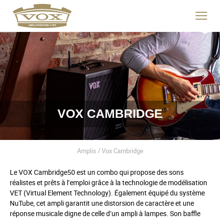
logo
link
Click
to
to
home
toggle
page
navigat
menu.
VOX CAMBRIDGE
Amplis / Vox Cambridge
Le VOX Cambridge50 est un combo qui propose des sons
réalistes et prêts à l’emploi grâce à la technologie de modélisation
VET (Virtual Element Technology). Également équipé du système
NuTube, cet ampli garantit une distorsion de caractère et une
réponse musicale digne de celle d’un ampli à lampes. Son baffle