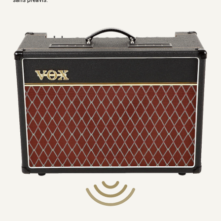
DIMENSIONS (L X L X H)
602 x 265 x 456 mm
22 kg
ACCESSOIRES (NON INCLUS)
Footswitch VFS2