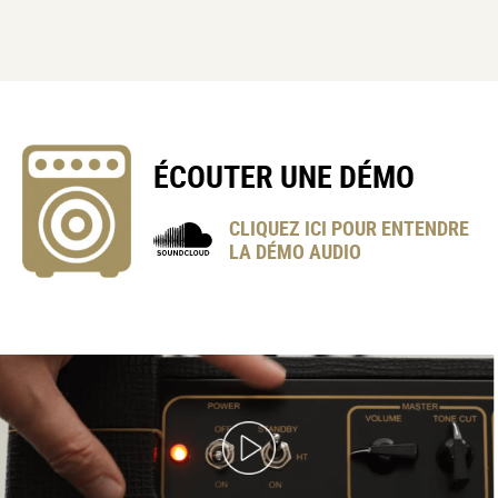
ÉCOUTER UNE DÉMO
CLIQUEZ ICI POUR ENTENDRE
LA DÉMO AUDIO
VOX
Custom
Series
AC15C1
Demo
(2
of
2)