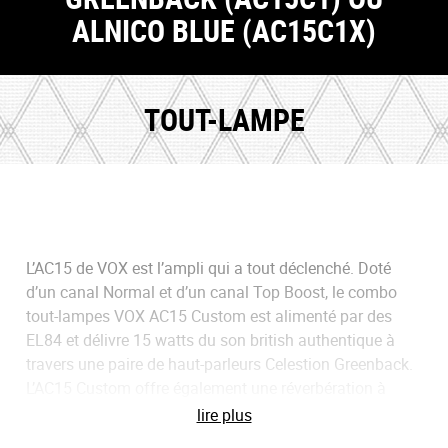
ALNICO BLUE (AC15C1X)
TOUT-LAMPE
L’AC15 de VOX est l’ampli qui a tout déclenché. Doté
d’un canal Normal et d’un canal Top Boost, le combo
tout-lampes VOX AC15 Custom est alimenté par des
EL84 et délivre 15 watts du son
british
authentique à
travers une paire de haut-parleurs Celestion Greenback.
L’AC15 Custom offre également une réverbération à
ressort commutable au pied ainsi que le classique
lire plus
trémolo VOX. Loué par les plus grands noms de la