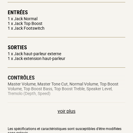
ENTRÉES
1 x Jack Normal
1 x Jack Top Boost
1 x Jack Footswitch
SORTIES
1 x Jack haut-parleur externe
1 x Jack extension haut-parleur
CONTRÔLES
Master Volume, Master Tone Cut, Normal Volume, Top Boost
Volume, Top Boost Bass, Top Boost Treble, Speaker Level,
Tremolo (Depth, Speed)
voir plus
LAMPES
3x 12AX7
Les spécifications et caractéristiques sont susceptibles d'être modifiées
2x EL84
sans préavis.